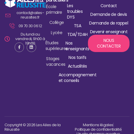
Les
Contact
École
troubles
primaire
contact@ailes-
Demande de devis
DYS
reussites.fr
Collège
Demande de rappel
TSA
09 70 30 06 12
Devenir enseignant
Lycée
Du lundi au
TDA/TDAH
vendredi, 9h00 à
NOUS
Études
Nos
19h00
CONTACTER
supérieures
enseignants
Nos tarifs
Stages
vacances
Actualités
Accompagnement
et conseils
Copyright © 2026 Les Ailes de la
Mentions légales
Réussite
Politique de confidentialité
Un site dynamic creative