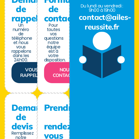
Du lundi au vendredi :
de
de
9h00 à 19h00
contact@ailes-
rappel
contact
Un
Pour
reussite.fr
numéro
toutes
de
vos
téléphone
questions
et nous
notre
vous
équipe
rappelons
est à
dans les
votre
24h00.
disposition.
VOUS
NOUS
RAPPELER
CONTACTER
Demande
Prendre
de
devis
rendez-
Remplissez
vous
notre