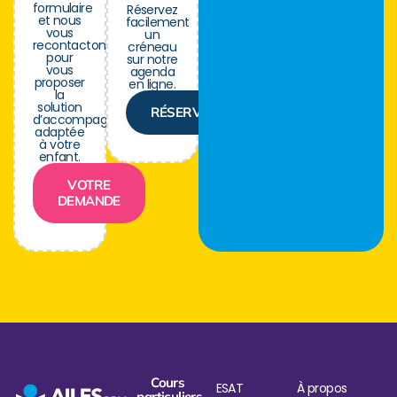
formulaire
Réservez
et nous
facilement
vous
un
recontactons
créneau
pour
sur notre
vous
agenda
proposer
en ligne.
la
solution
RÉSERVER
d’accompagnement
adaptée
à votre
enfant.
VOTRE
DEMANDE
Cours
ESAT
À propos
particuliers