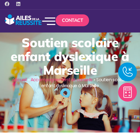
CONTACT
Soutien scolaire
enfant dyslexique à
Marseille
Accueil
»
Accompagnement et conseils
»
Soutien scolaire
enfant dyslexique à Marseille