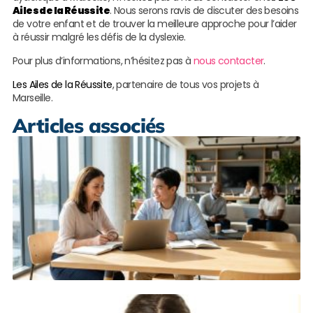
Ailes de la Réussite
. Nous serons ravis de discuter des besoins
de votre enfant et de trouver la meilleure approche pour l’aider
à réussir malgré les défis de la dyslexie.
Pour plus d’informations, n’hésitez pas à
nous contacter
.
Les Ailes de la Réussite
, partenaire de tous vos projets à
Marseille.
Articles associés
M
r
c
p
à
S
L
s
S