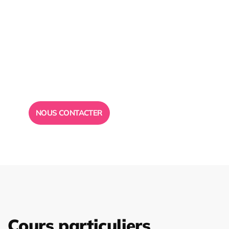
Besoin d’un
conseil ?
Toute l”équipe des Ailes de la Réussite est à votre
disposition pour vous répondre.
NOUS CONTACTER
Cours particuliers