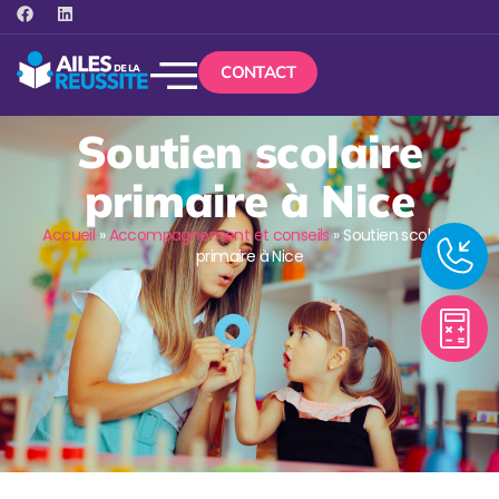
CONTACT
Soutien scolaire
primaire à Nice
Accueil
»
Accompagnement et conseils
»
Soutien scolaire
primaire à Nice