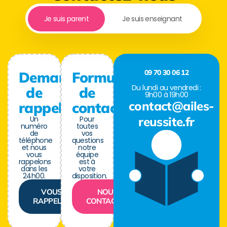
Je suis parent
Je suis enseignant
09 70 30 06 12
Demande
Formulaire
Du lundi au vendredi :
de
de
9h00 à 19h00
contact@ailes-
rappel
contact
Un
Pour
reussite.fr
numéro
toutes
de
vos
téléphone
questions
et nous
notre
vous
équipe
rappelons
est à
dans les
votre
24h00.
disposition.
VOUS
NOUS
RAPPELER
CONTACTER