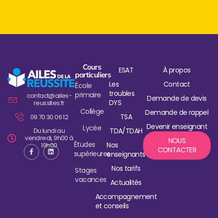
Cours
ESAT
À propos
particuliers
Les
Contact
École
troubles
primaire
contact@ailes-
Demande de devis
DYS
reussites.fr
Collège
Demande de rappel
TSA
09 70 30 06 12
Devenir enseignant
Lycée
Du lundi au
TDA/TDAH
vendredi, 9h00 à
NOUS
Études
Nos
19h00
CONTACTER
supérieures
enseignants
Nos tarifs
Stages
vacances
Actualités
Accompagnement
et conseils