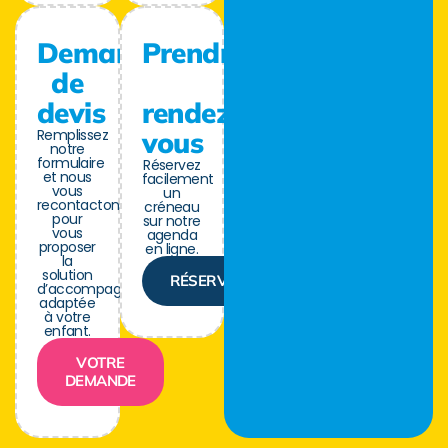
Demande
Prendre
de
devis
rendez-
Remplissez
vous
notre
formulaire
Réservez
et nous
facilement
vous
un
recontactons
créneau
pour
sur notre
vous
agenda
proposer
en ligne.
la
solution
RÉSERVER
d’accompagnement
adaptée
à votre
enfant.
VOTRE
DEMANDE