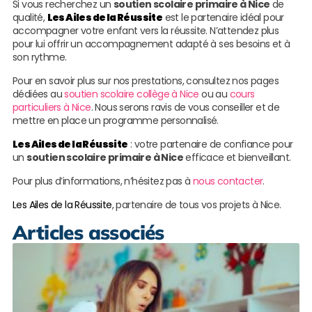
Si vous recherchez un
soutien scolaire primaire à Nice
de
qualité,
Les Ailes de la Réussite
est le partenaire idéal pour
accompagner votre enfant vers la réussite. N’attendez plus
pour lui offrir un accompagnement adapté à ses besoins et à
son rythme.
Pour en savoir plus sur nos prestations, consultez nos pages
dédiées au
soutien scolaire collège à Nice
ou au
cours
particuliers à Nice
. Nous serons ravis de vous conseiller et de
mettre en place un programme personnalisé.
Les Ailes de la Réussite
: votre partenaire de confiance pour
un
soutien scolaire primaire à Nice
efficace et bienveillant.
Pour plus d’informations, n’hésitez pas à
nous contacter
.
Les Ailes de la Réussite
, partenaire de tous vos projets à Nice.
Articles associés
L
A
l
R
à