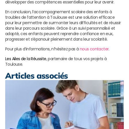
développer des compétences essentielles pour leur avenir.
En conclusion, l’accompagnement scolaire des enfants à
troubles de l’attention à Toulouse est une solution efficace
pour leur permettre de surmonter leurs difficultés et de réussir
dans leur parcours scolaire. Grâce à un suivi personnalisé et
adapté, ces enfants peuvent reprendre confiance en eux,
progresser et s’épanouir pleinement dans leur scolarité.
Pour plus d’informations, n’hésitez pas à
nous contacter
.
Les Ailes de la Réussite
, partenaire de tous vos projets à
Toulouse.
Articles associés
R
n
c
M
L
s