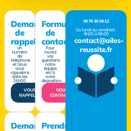
09 70 30 06 12
Demande
Formulaire
Du lundi au vendredi :
de
de
9h00 à 19h00
contact@ailes-
rappel
contact
Un
Pour
reussite.fr
numéro
toutes
de
vos
téléphone
questions
et nous
notre
vous
équipe
rappelons
est à
dans les
votre
24h00.
disposition.
VOUS
NOUS
RAPPELER
CONTACTER
Demande
Prendre