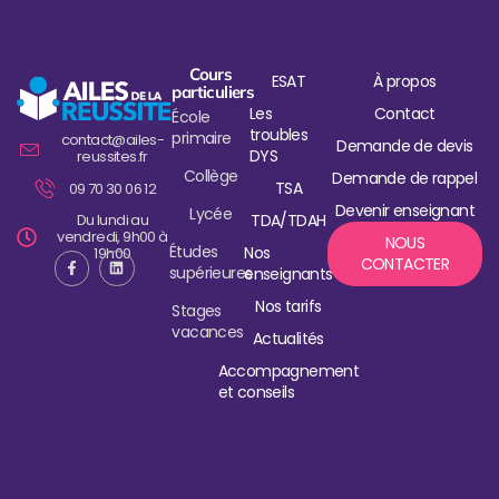
Cours
ESAT
À propos
particuliers
Les
Contact
École
troubles
primaire
contact@ailes-
Demande de devis
DYS
reussites.fr
Collège
Demande de rappel
TSA
09 70 30 06 12
Devenir enseignant
Lycée
Du lundi au
TDA/TDAH
vendredi, 9h00 à
NOUS
Études
Nos
19h00
CONTACTER
supérieures
enseignants
Nos tarifs
Stages
vacances
Actualités
Accompagnement
et conseils