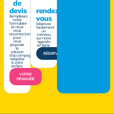
de
devis
rendez-
Remplissez
vous
notre
formulaire
Réservez
et nous
facilement
vous
un
recontactons
créneau
pour
sur notre
vous
agenda
proposer
en ligne.
la
solution
RÉSERVER
d’accompagnement
adaptée
à votre
enfant.
VOTRE
DEMANDE