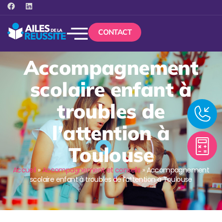
CONTACT
Accompagnement
scolaire enfant à
troubles de
l’attention à
Toulouse
Accueil
»
Accompagnement et conseils
»
Accompagnement
scolaire enfant à troubles de l’attention à Toulouse