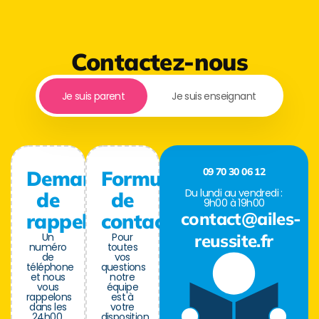
Contactez-nous
Je suis parent
Je suis enseignant
09 70 30 06 12
Demande
Formulaire
Du lundi au vendredi :
de
de
9h00 à 19h00
contact@ailes-
rappel
contact
Un
Pour
reussite.fr
numéro
toutes
de
vos
téléphone
questions
et nous
notre
vous
équipe
rappelons
est à
dans les
votre
24h00.
disposition.