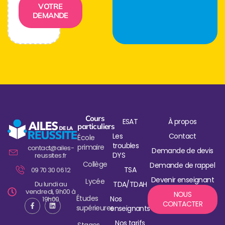
VOTRE
DEMANDE
Cours
ESAT
À propos
particuliers
Les
Contact
École
troubles
primaire
contact@ailes-
Demande de devis
DYS
reussites.fr
Collège
Demande de rappel
TSA
09 70 30 06 12
Devenir enseignant
Lycée
Du lundi au
TDA/TDAH
vendredi, 9h00 à
NOUS
Études
Nos
19h00
CONTACTER
supérieures
enseignants
Nos tarifs