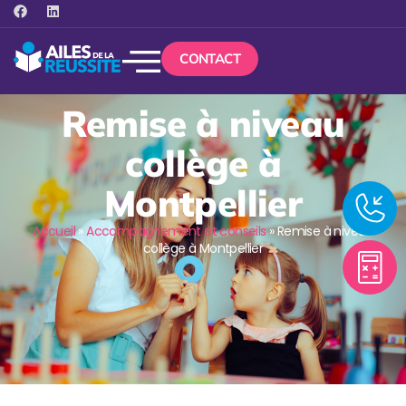
CONTACT
Remise à niveau
collège à
Montpellier
Accueil
»
Accompagnement et conseils
»
Remise à niveau
collège à Montpellier