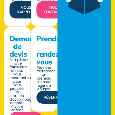
VOUS
NOUS
RAPPELER
CONTACTER
Demande
Prendre
de
devis
rendez-
Remplissez
vous
notre
formulaire
Réservez
et nous
facilement
vous
un
recontactons
créneau
pour
sur notre
vous
agenda
proposer
en ligne.
la
solution
RÉSERVER
d’accompagnement
adaptée
à votre
enfant.