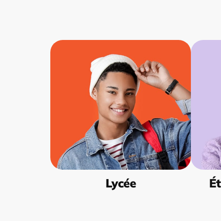
Lycée
Ét