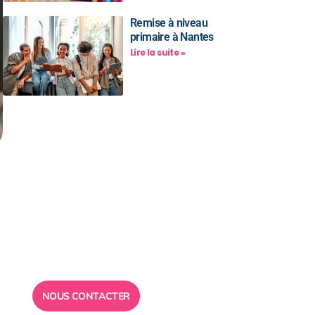
Remise à niveau
primaire à Nantes
Lire la suite »
Besoin d’un
conseil ?
Toute l”équipe des Ailes de la
Réussite est à votre disposition
pour vous répondre.
NOUS CONTACTER