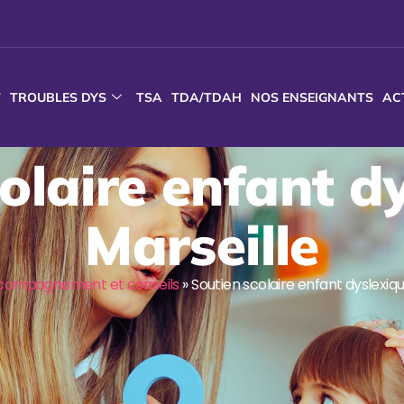
T
TROUBLES DYS
TSA
TDA/TDAH
NOS ENSEIGNANTS
AC
olaire enfant d
Marseille
compagnement et conseils
»
Soutien scolaire enfant dyslexiqu