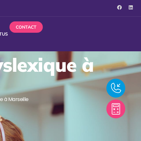
CONTACT
TUS
yslexique à
e à Marseille