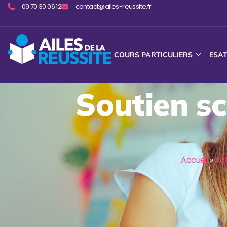
09 70 30 06 12
contact@ailes-reussite.fr
COURS PARTICULIERS
ESA
Soutien sc
Accueil
»
Ac