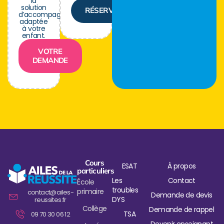
la
solution
RÉSERVER
d’accompagnement
adaptée
à votre
enfant.
VOTRE
DEMANDE
Cours
ESAT
À propos
particuliers
Les
Contact
École
troubles
primaire
contact@ailes-
Demande de devis
DYS
reussites.fr
Collège
Demande de rappel
TSA
09 70 30 06 12