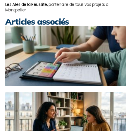
Les Ailes de la Réussite
, partenaire de tous vos projets à
Montpellier.
Articles associés
S
s
e
d
à
M
L
s
M
r
c
p
à
L
s