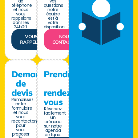
de
vos
téléphone
questions
et nous
notre
vous
équipe
rappelons
est à
dans les
votre
24h00.
disposition.
VOUS
NOUS
RAPPELER
CONTACTER
Demande
Prendre
de
devis
rendez-
Remplissez
vous
notre
formulaire
Réservez
et nous
facilement
vous
un
recontactons
créneau
pour
sur notre
vous
agenda
proposer
en ligne.