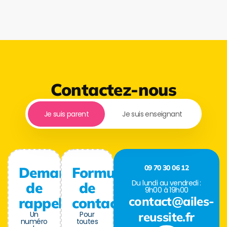
Contactez-nous
Je suis parent
Je suis enseignant
09 70 30 06 12
Demande
Formulaire
Du lundi au vendredi :
de
de
9h00 à 19h00
contact@ailes-
rappel
contact
Un
Pour
reussite.fr
numéro
toutes