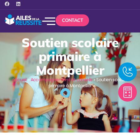
CONTACT
Soutien scolaire
primaire à
Montpellier
Accueil
»
Accompagnement et conseils
»
Soutien scolaire
primaire à Montpellier