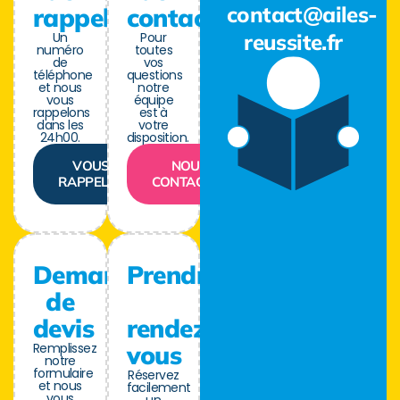
contact@ailes-
rappel
contact
Un
Pour
reussite.fr
numéro
toutes
de
vos
téléphone
questions
et nous
notre
vous
équipe
rappelons
est à
dans les
votre
24h00.
disposition.
VOUS
NOUS
RAPPELER
CONTACTER
Demande
Prendre
de
devis
rendez-
Remplissez
vous
notre
formulaire
Réservez
et nous
facilement
vous