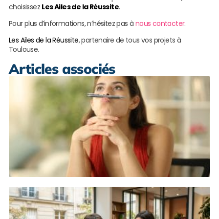
choisissez
Les Ailes de la Réussite
.
Pour plus d’informations, n’hésitez pas à
nous contacter
.
Les Ailes de la Réussite
, partenaire de tous vos projets à
Toulouse.
Articles associés
L
m
r
s
s
s
à
B
L
s
R
n
c
M