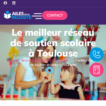
CONTACT
Le meilleur réseau
de soutien scolaire
à Toulouse
Accueil
»
Accompagnement et conseils
»
Le meilleur réseau
de soutien scolaire à Toulouse